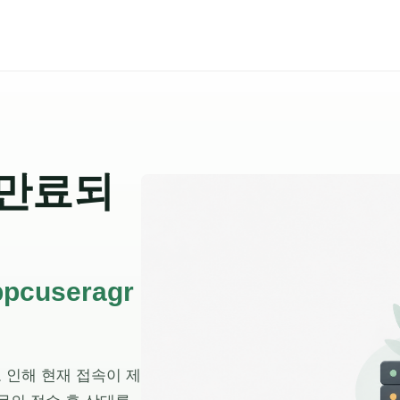
 만료되
ppcuseragr
 인해 현재 접속이 제