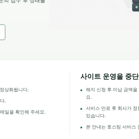
문의 접수 후 상태를
사이트 운영을 중
 정상화됩니다.
해지 신청 후 미납 금액을
요.
다.
서비스 만료 후 회사가 정
메일을 확인해 주세요.
있습니다.
본 안내는 호스팅 서비스 